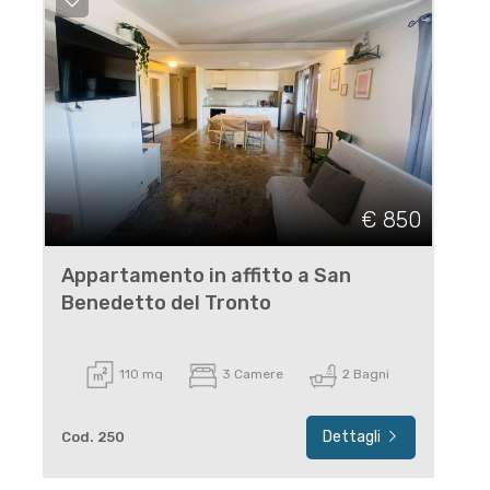
€ 850
Appartamento in affitto a San
Benedetto del Tronto
110 mq
3 Camere
2 Bagni
Dettagli
Cod. 250