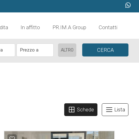
dita
In affitto
PR.IM.A Group
Contatti
CERCA
ALTRO
Schede
Lista