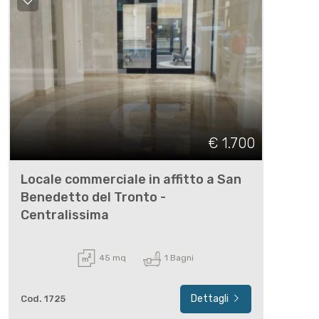
€ 1.700
Locale commerciale in affitto a San
Benedetto del Tronto -
Centralissima
45 mq
1 Bagni
Dettagli
Cod. 1725