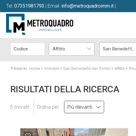
Tel:
07351981793
| Email:
info@metroquadroimm.it
|
Affitto
San Benedetto del Tronto
›
›
›
›
Ti trovi in:
Home
Immobili
San Benedetto del Tronto
Affitto
Risu
RISULTATI DELLA RICERCA
5 trovati!
Ordina per:
Più rilevanti