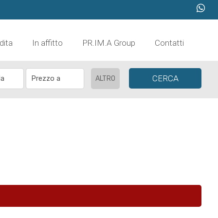
dita
In affitto
PR.IM.A Group
Contatti
CERCA
ALTRO
!