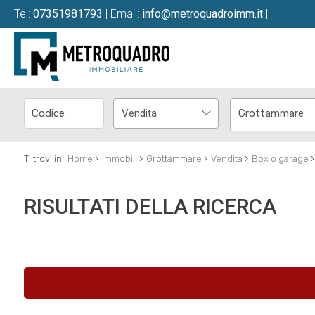
Tel:
07351981793
| Email:
info@metroquadroimm.it
|
Vendita
Grottammare
›
›
›
›
›
Ti trovi in:
Home
Immobili
Grottammare
Vendita
Box o garage
RISULTATI DELLA RICERCA