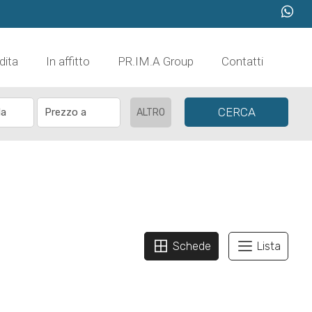
dita
In affitto
PR.IM.A Group
Contatti
CERCA
ALTRO
Schede
Lista