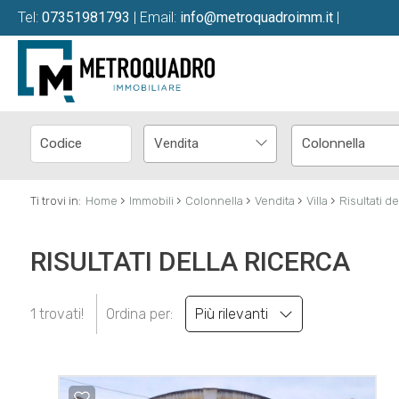
Tel:
07351981793
| Email:
info@metroquadroimm.it
|
Vendita
Colonnella
›
›
›
›
›
Ti trovi in:
Home
Immobili
Colonnella
Vendita
Villa
Risultati de
RISULTATI DELLA RICERCA
1 trovati!
Ordina per:
Più rilevanti