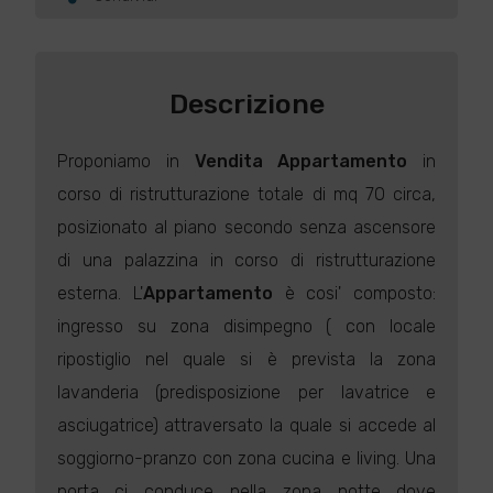
Descrizione
Proponiamo in
Vendita
Appartamento
in
corso di ristrutturazione totale di mq 70 circa,
posizionato al piano secondo senza ascensore
di una palazzina in corso di ristrutturazione
esterna. L'
Appartamento
è cosi' composto:
ingresso su zona disimpegno ( con locale
ripostiglio nel quale si è prevista la zona
lavanderia (predisposizione per lavatrice e
asciugatrice) attraversato la quale si accede al
soggiorno-pranzo con zona cucina e living. Una
porta ci conduce nella zona notte dove