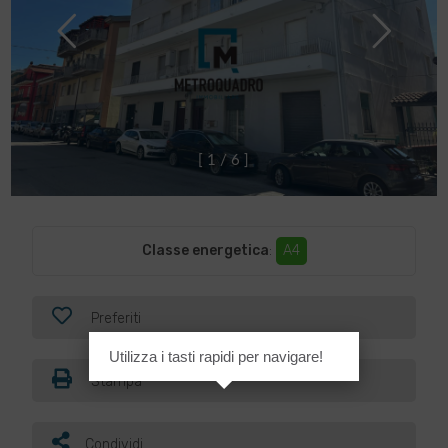
[
1
/
6
]
Classe energetica
:
A4
Preferiti
Utilizza i tasti rapidi per navigare!
Stampa
Condividi