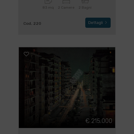
83 mq
2 Camere
2 Bagni
Dettagli
Cod. 220
€ 215.000