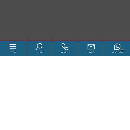
MENU
RICERCA
CHIAMACI
SCRIVICI
WHATSAPP
Home
In vendita
In affitto