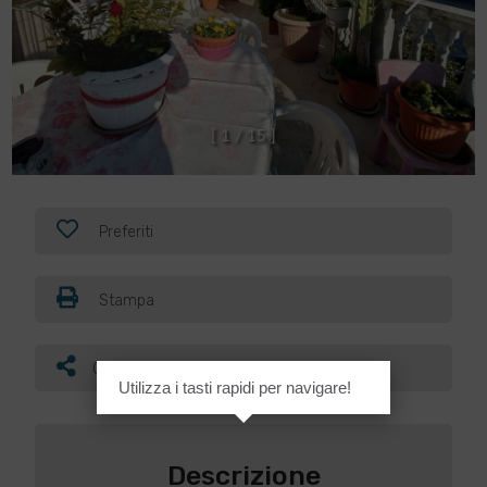
[
1
/
1
5
]
Preferiti
Stampa
Condividi
Utilizza i tasti rapidi per navigare!
Descrizione