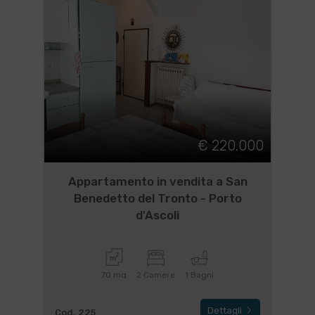
€ 220.000
Appartamento in vendita a San
Benedetto del Tronto - Porto
d'Ascoli
70 mq
2 Camere
1 Bagni
Dettagli
Cod. 225